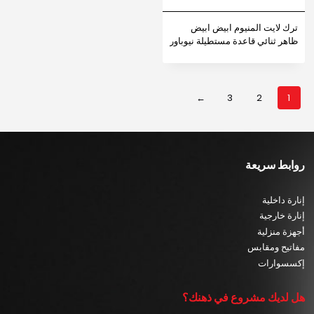
ترك لايت المنيوم ابيض ابيض
ظاهر ثنائي قاعدة مستطيلة نيوباور
←
3
2
1
روابط سريعة
إنارة داخلية
إنارة خارجية
أجهزة منزلية
مفاتيح ومقابس
إكسسوارات
هل لديك مشروع في ذهنك؟