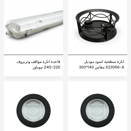
انارة سطحية اسود موديل
قاعدة انارة مواقف وتربروف
X23056-A مقاس 140*300
220-240 نيوباور
نيوباور