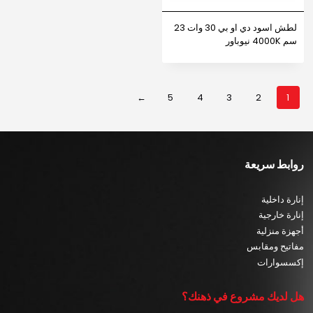
لطش اسود دي او بي 30 وات 23
سم 4000K نيوباور
←
5
4
3
2
1
روابط سريعة
إنارة داخلية
إنارة خارجية
أجهزة منزلية
مفاتيح ومقابس
إكسسوارات
هل لديك مشروع في ذهنك؟