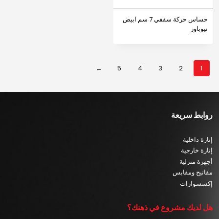
حساس حركة سقفي 7 سم ابيض
نيوباور
←
5
4
3
2
1
روابط سريعة
إنارة داخلية
إنارة خارجية
أجهزة منزلية
مفاتيح ومقابس
إكسسوارات
هل لديك مشروع في ذهنك؟