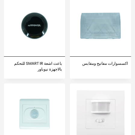
اكسسوارات مفاتيح ومقابس
باعث اشعة SMART IR للتحكم
بالاجهزة نيوباور