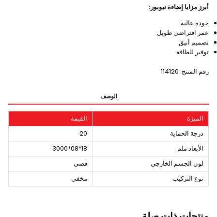
أبرز مزايا إضاءة نيوبور:
جودة عالية
عمر افتراضي طويل
تصميم أنيق
توفير للطاقة
رقم المنتج: 114120
الوصف
الميزة
القيمة
درجة الحماية
20
الأبعاد ملم
18*08*3000
لون الجسم الخارجي
فضي
نوع التركيب
مخفي
منتجات ذات صلة