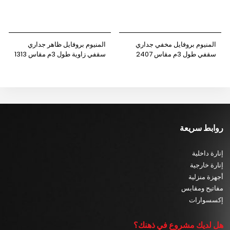
المنيوم بروفايل مخفي جداري
المنيوم بروفايل ظاهر جداري
سقفي طول 3م مقاس 2407
سقفي زاوية طول 3م مقاس 1313
نيوباور
نيوباور
روابط سريعة
إنارة داخلية
إنارة خارجية
أجهزة منزلية
مفاتيح ومقابس
إكسسوارات
هل لديك مشروع في ذهنك؟