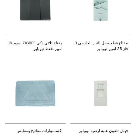
مفتاح قطع وصل للتيار الخارجي 3
مفتاح ثلاثي ذكي ZIGBEE اسود 16
فاز 35 امبير نيوباور
امبير ضغط نيوباور
فيش تلفون علبة ارضية نيوباور
اكسسوارات مفاتيح ومقابس