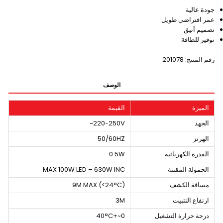
جودة عالية
عمر افتراضي طويل
تصميم أنيق
توفير للطاقة
رقم المنتج: 201078
الوصف
الميزة
القيمة
الجهد
220-250V~
الهرتز
50/60HZ
القدرة الكهربائية
0.5W
الحمولة المقننة
MAX 100W LED – 630W INC
مسافة الكشف
9M MAX (<24°C)
ارتفاع التثبيت
3M
درجة حرارة التشغيل
0~+40°C