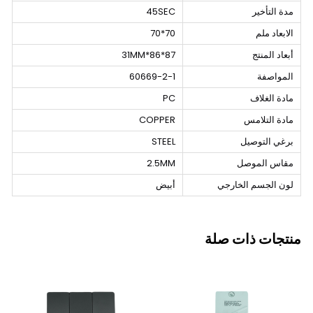
مدة التأخير
45SEC
الابعاد ملم
70*70
أبعاد المنتج
87*86*31MM
المواصفة
60669-2-1
مادة الغلاف
PC
مادة التلامس
COPPER
برغي التوصيل
STEEL
مقاس الموصل
2.5MM
لون الجسم الخارجي
أبيض
منتجات ذات صلة