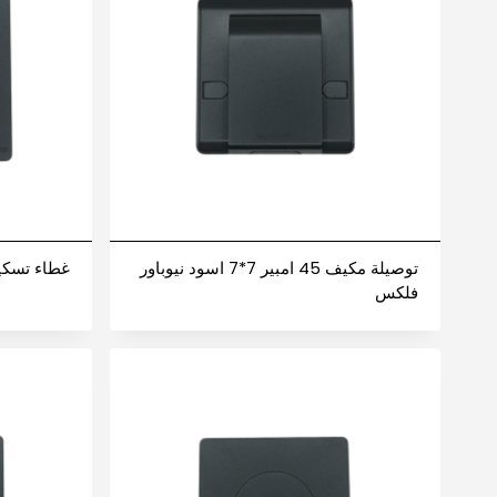
توصيلة مكيف 45 امبير 7*7 اسود نيوباور
غطاء تسكيرة 7*7 اسود نيو
فلكس