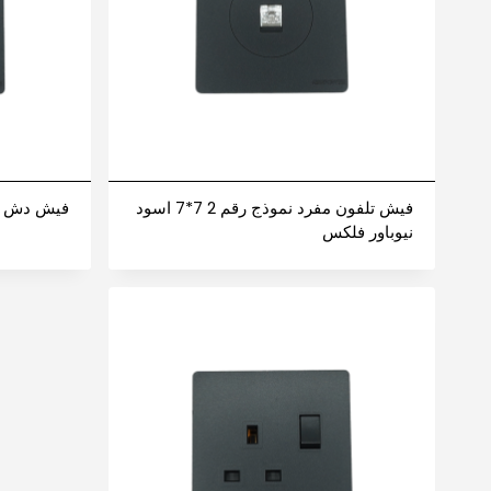
فيش تلفون مفرد نموذج رقم 2 7*7 اسود
فيش دش مفرد 7*7 اسود 
نيوباور فلكس