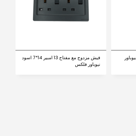
CA اسود نيوباور
فيش مزدوج مع مفتاح 13 امبير 14*7 اسود
نيوباور فلكس