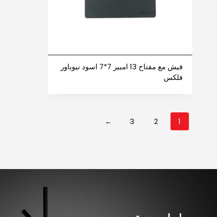
فيش مع مفتاح 13 امبير 7*7 اسود نيوباور
فلكس
←
3
2
1