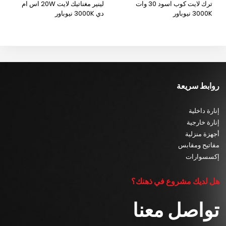
ترك لايت كوب اسود 30 وات
لينير مغناتيك لايت 20W اس ام
3000K نيوباور
دي 3000K نيوباور
روابط سريعة
إنارة داخلية
إنارة خارجية
أجهزة منزلية
مفاتيح ومقابس
إكسسوارات
هل لديك مشروع في ذهنك؟
تواصل معنا