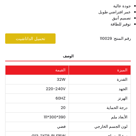
جودة عالية
عمر افتراضي طويل
تصميم أنيق
توفير للطاقة
رقم المنتج: 110029
تحميل الداتاشيت
الوصف
الميزة
القيمة
القدرة
32W
الجهد
220-240V
الهرتز
60HZ
درجة الحماية
20
الأبعاد ملم
390*300*111
لون الجسم الخارجي
فضي
نوع المصباح
G13: 2XT8: BL F15W