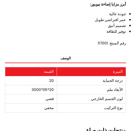
أبرز مزايا إضاءة نيوبور:
جودة عالية
عمر افتراضي طويل
تصميم أنيق
توفير للطاقة
رقم المنتج: 117001
الوصف
الميزة
القيمة
درجة الحماية
20
الأبعاد ملم
20*05*3000
لون الجسم الخارجي
فضي
نوع التركيب
مخفي
منتجات ذات صلة