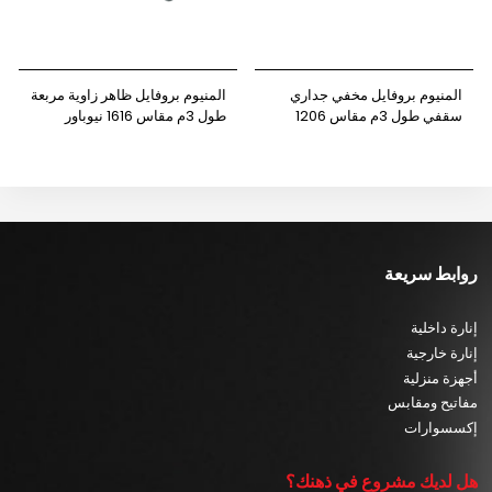
المنيوم بروفايل مخفي جداري
المنيوم بروفايل ظاهر زاوية مربعة
سقفي طول 3م مقاس 1206
طول 3م مقاس 1616 نيوباور
نيوباور
روابط سريعة
إنارة داخلية
إنارة خارجية
أجهزة منزلية
مفاتيح ومقابس
إكسسوارات
هل لديك مشروع في ذهنك؟