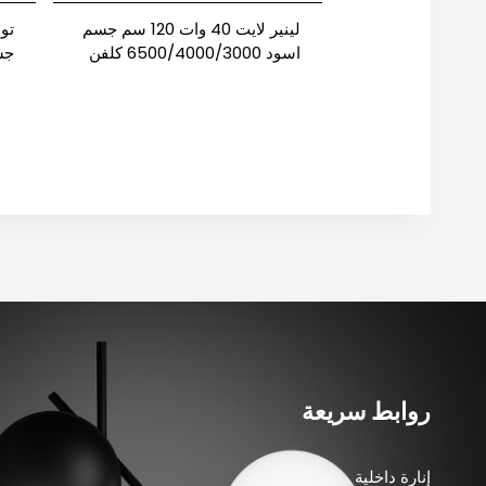
لينير لايت 40 وات 120 سم جسم
اسود 6500/4000/3000 كلفن
قابل للتوصيل نيوباور
نيو
روابط سريعة
إنارة داخلية