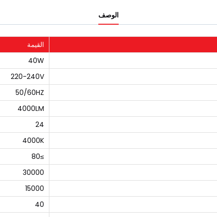
الوصف
القيمة
40W
220-240V
50/60HZ
4000LM
24
4000K
≥80
30000
15000
40