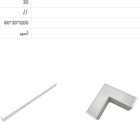
20
.//
1200*33*60
أسود