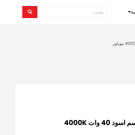
ية
لينير لايت مانع توهج جسم اسود 40 وات 4000K