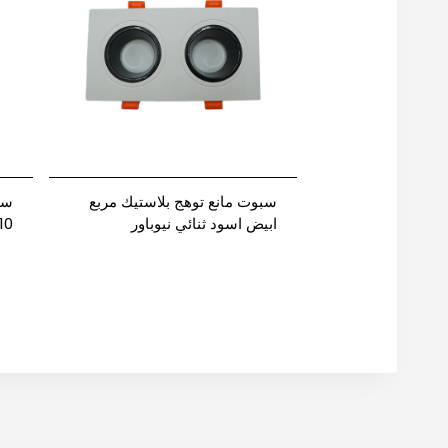
سبوت مانع توهج بلاستيك مربع
سب
ابيض اسود ثنائي نيوباور
10 سم اسود اسود نيوبا