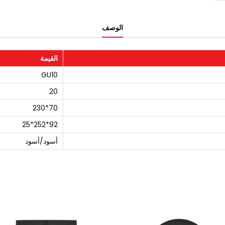
الوصف
القيمة
GU10
20
70*230
92*252*25
أسود/أسود