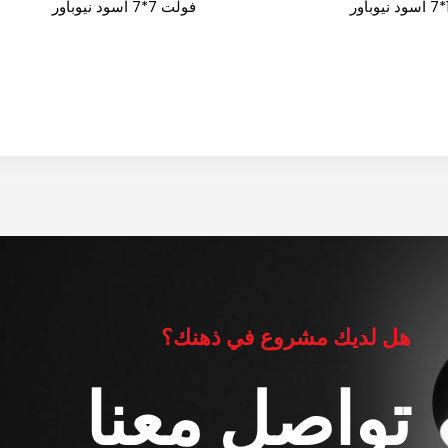
ور
فولت 7*7 اسود نيوباور
هل لديك مشروع في ذهنك؟
تواصل معنا