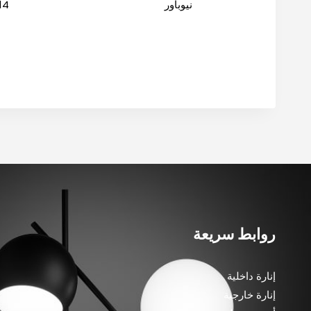
نيوباور
14*7 اسود نيوبا
روابط سريعة
إنارة داخلية
إنارة خارجية