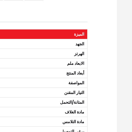
الميزة
الجهد
الهرتز
الابعاد ملم
أبعاد المنتج
المواصفة
التيار المقنن
المتانة/التحمل
مادة الغلاف
مادة التلامس
برغي التوصيل