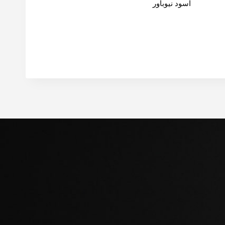
اسود نيوباور