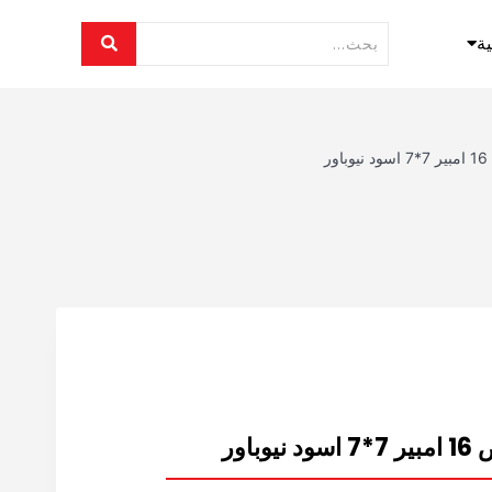
ية
ر
اور