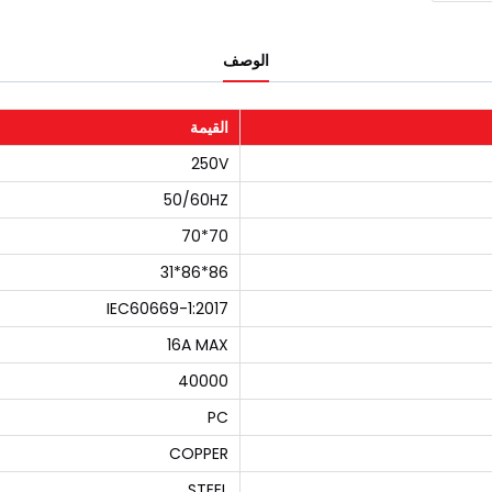
الوصف
القيمة
250V
50/60HZ
70*70
86*86*31
IEC60669-1:2017
16A MAX
40000
PC
COPPER
STEEL