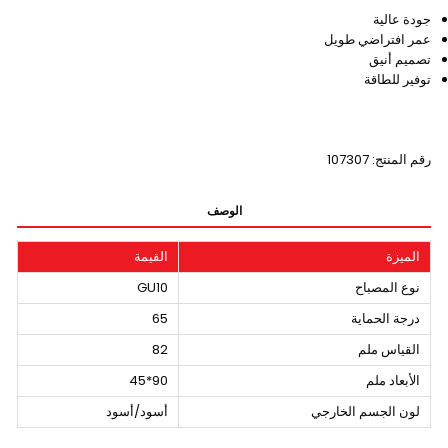
جودة عالية
عمر افتراضي طويل
تصميم أنيق
توفير للطاقة
رقم المنتج: 107307
الوصف
الميزة
القيمة
نوع المصباح
GU10
درجة الحماية
65
القياس ملم
82
الأبعاد ملم
90*45
لون الجسم الخارجي
أسود/أسود