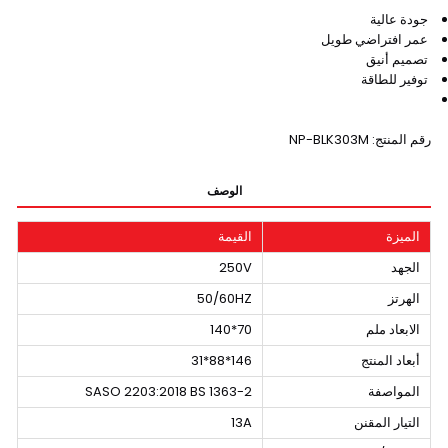
جودة عالية
عمر افتراضي طويل
تصميم أنيق
توفير للطاقة
رقم المنتج: NP-BLK303M
الوصف
الميزة
القيمة
الجهد
250V
الهرتز
50/60HZ
الابعاد ملم
70*140
أبعاد المنتج
146*88*31
المواصفة
SASO 2203:2018 BS 1363-2
التيار المقنن
13A