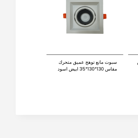
سبوت مانع توهج عميق متحرك
مقاس 130*130*35 ابيض اسود
مفرد نيوباور