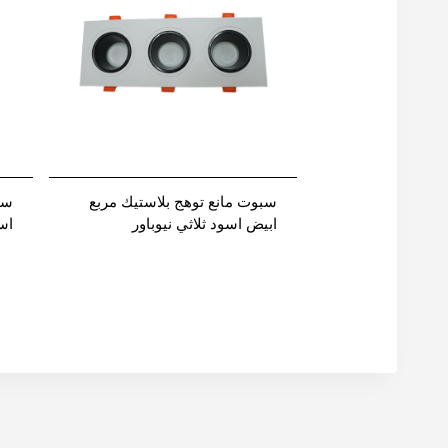
سبوت مانع توهج بلاستيك مربع
سب
ابيض اسود ثلاثي نيوباور
اس