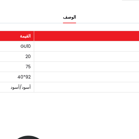
الوصف
القيمة
GU10
20
75
92*40
أسود/أسود