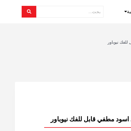
ية
 للفك نيوباور
 اسود مطفي قابل للفك نيوباور