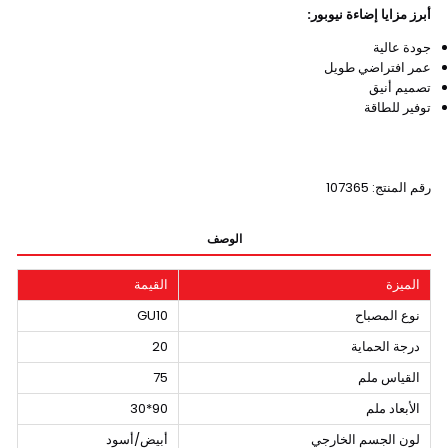
أبرز مزايا إضاءة نيوبور:
جودة عالية
عمر افتراضي طويل
تصميم أنيق
توفير للطاقة
رقم المنتج: 107365
الوصف
الميزة
القيمة
نوع المصباح
GU10
درجة الحماية
20
القياس ملم
75
الأبعاد ملم
90*30
لون الجسم الخارجي
أبيض/أسود