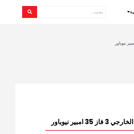
ية
 امبير نيوباور