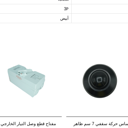
3P
أبيض
حساس حركة سقفي 7 سم ظاهر