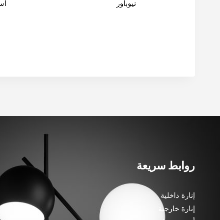
نيوباور
اس
روابط سريعة
إنارة داخلية
إنارة خارجية