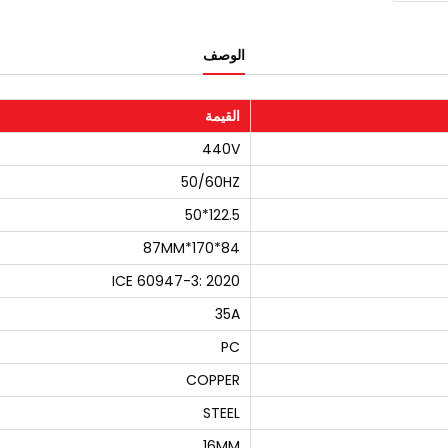
الوصف
القيمة
440V
50/60HZ
122.5*50
84*170*87MM
ICE 60947-3: 2020
35A
PC
COPPER
STEEL
16MM