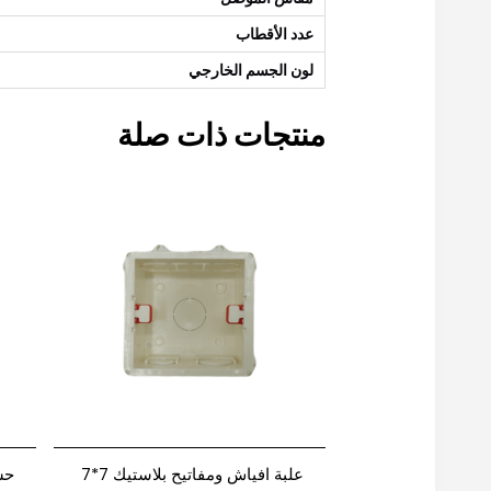
عدد الأقطاب
لون الجسم الخارجي
منتجات ذات صلة
علبة افياش ومفاتيح بلاستيك 7*7