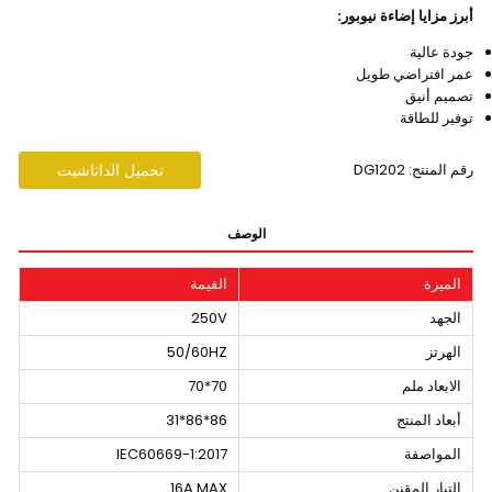
أبرز مزايا إضاءة نيوبور:
جودة عالية
عمر افتراضي طويل
تصميم أنيق
توفير للطاقة
رقم المنتج: DG1202
تحميل الداتاشيت
الوصف
الميزة
القيمة
الجهد
250V
الهرتز
50/60HZ
الابعاد ملم
70*70
أبعاد المنتج
86*86*31
المواصفة
IEC60669-1:2017
التيار المقنن
16A MAX