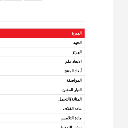
الميزة
الجهد
الهرتز
الابعاد ملم
أبعاد المنتج
المواصفة
التيار المقنن
المتانة/التحمل
مادة الغلاف
مادة التلامس
برغي التوصيل