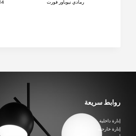
رمادي نيوباور فورت
14*7 رمادي نيوباور ف
روابط سريعة
إنارة داخلية
إنارة خارجية