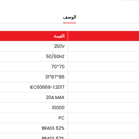
الوصف
القيمة
250V
50/60HZ
70*70
86*87*31
IEC60669-1:2017
20A MAX
10000
PC
BRASS 62%
BRASS 62%