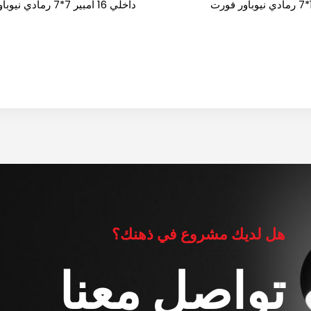
ورت
داخلي 16 امبير 7*7 رمادي نيوب
فورت
هل لديك مشروع في ذهنك؟
تواصل معنا