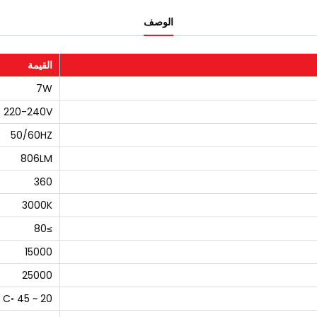
الوصف
القيمة
7W
220-240V
50/60HZ
806LM
360
3000K
≥80
15000
25000
20 ~ 45 ◦C