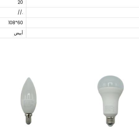
20
.//
60*108
أبيض