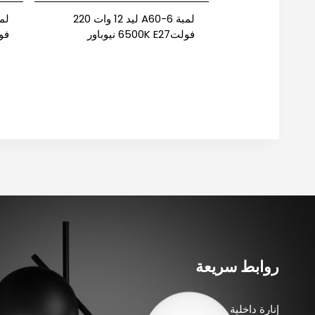
لمبة A60-6 ليد 12 وات 220
فولت6500K E27 نيوباور
فولت E27
روابط سريعة
إنارة داخلية