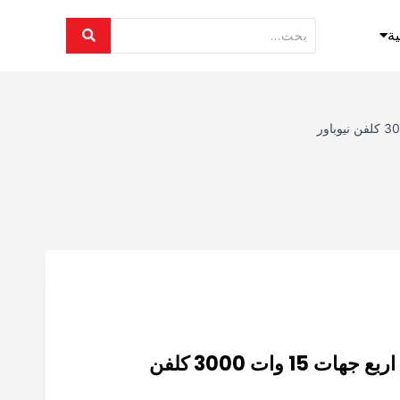
ية
توصيلة لينير لايت اسود اربع جهات 15 وات 3000 كلفن