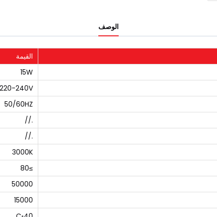
الوصف
القيمة
15W
220-240V
50/60HZ
.//
.//
3000K
≥80
50000
15000
40◦C