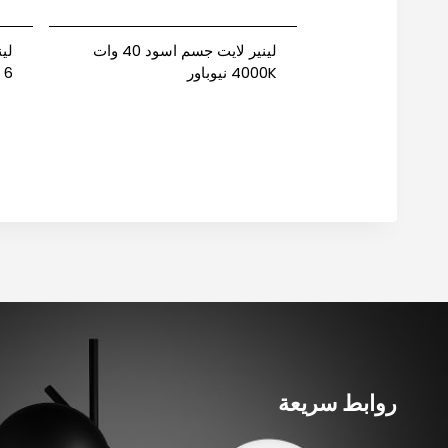
لينير لايت جسم اسود 40 وات
4000K نيوباور
6
90 نيوباور 
روابط سريعة