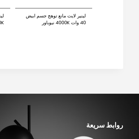
لينير لايت مانع توهج جسم ابيض
40 وات 4000K نيوباور
3000K نيوباور
روابط سريعة