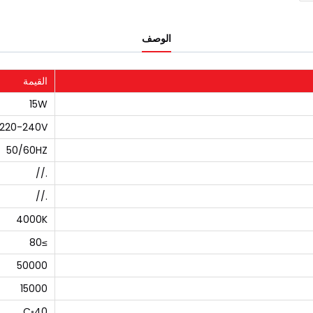
الوصف
القيمة
15W
220-240V
50/60HZ
.//
.//
4000K
≥80
50000
15000
40◦C