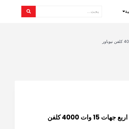
ية
توصيلة لينير لايت اسود اربع جهات 15 وات 4000 كلفن