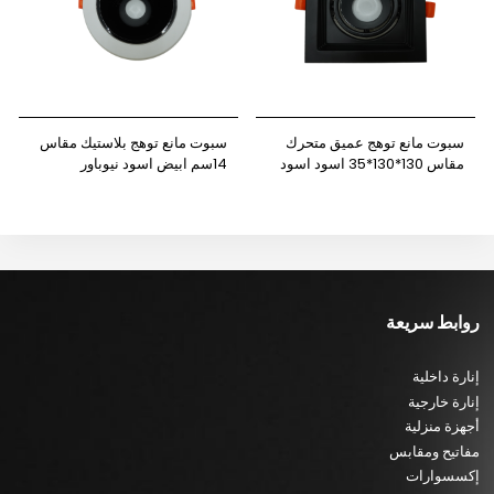
سبوت مانع توهج عميق متحرك
سبوت مانع توهج بلاستيك مقاس
مقاس 130*130*35 اسود اسود
14سم ابيض اسود نيوباور
مفرد نيوباور
روابط سريعة
إنارة داخلية
إنارة خارجية
أجهزة منزلية
مفاتيح ومقابس
إكسسوارات