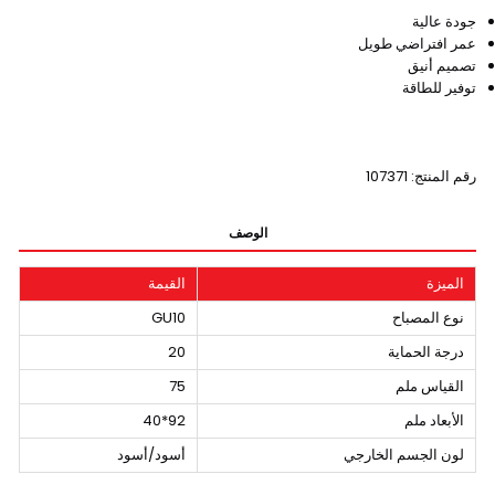
جودة عالية
عمر افتراضي طويل
تصميم أنيق
توفير للطاقة
رقم المنتج: 107371
الوصف
الميزة
القيمة
نوع المصباح
GU10
درجة الحماية
20
القياس ملم
75
الأبعاد ملم
92*40
لون الجسم الخارجي
أسود/أسود