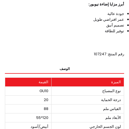
أبرز مزايا إضاءة نيوبور:
جودة عالية
عمر افتراضي طويل
تصميم أنيق
توفير للطاقة
رقم المنتج: 107247
الوصف
الميزة
القيمة
نوع المصباح
GU10
درجة الحماية
20
القياس ملم
88
الأبعاد ملم
120*55
لون الجسم الخارجي
أبيض/أسود