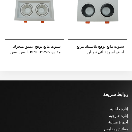
سبوت مانع توهج بلاستيك مربع
سبوت مانع توهج عميق متحرك
ابيض اسود ثنائي نيوباور
مقاس 225*130*35 ابيض ابيض
ثنائي نيوباور
روابط سريعة
إنارة داخلية
إنارة خارجية
أجهزة منزلية
مفاتيح ومقابس