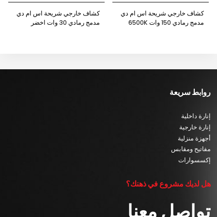
كشاف خارجي شريحة اس ام دي
كشاف خارجي شريحة اس ام دي
مدمج رمادي 150 وات 6500K
مدمج رمادي 30 وات اخضر
نيوباور
نيوباور
روابط سريعة
إنارة داخلية
إنارة خارجية
أجهزة منزلية
مفاتيح ومقابس
إكسسوارات
هل لديك مشروع في ذهنك؟
تواصل معنا