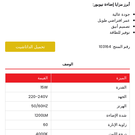
أبرز مزايا إضاءة نيوبور:
جودة عالية
عمر افتراضي طويل
تصميم أنيق
توفير للطاقة
رقم المنتج: 103164
تحميل الداتاشيت
الوصف
الميزة
القيمة
القدرة
15W
الجهد
220-240V
الهرتز
50/60HZ
شدة الإضاءة
1200LM
زاوية الإنارة
60
درجة اللون
4000K