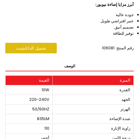
أبرز مزايا إضاءة نيوبور:
جودة عالية
عمر افتراضي طويل
تصميم أنيق
توفير للطاقة
رقم المنتج: 106081
تحميل الداتاشيت
الوصف
الميزة
القيمة
القدرة
10W
الجهد
220-240V
الهرتز
50/60HZ
شدة الإضاءة
835LM
زاوية الإنارة
110
درجة اللون
أخضر