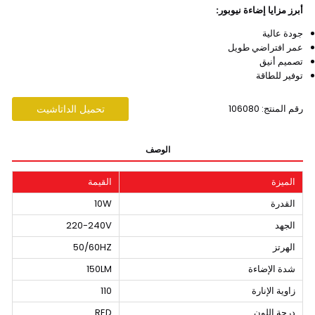
أبرز مزايا إضاءة نيوبور:
جودة عالية
عمر افتراضي طويل
تصميم أنيق
توفير للطاقة
رقم المنتج: 106080
تحميل الداتاشيت
الوصف
الميزة
القيمة
القدرة
10W
الجهد
220-240V
الهرتز
50/60HZ
شدة الإضاءة
150LM
زاوية الإنارة
110
درجة اللون
RED