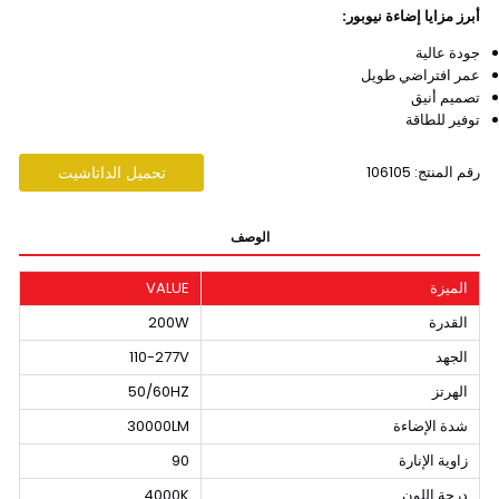
أبرز مزايا إضاءة نيوبور:
جودة عالية
عمر افتراضي طويل
تصميم أنيق
توفير للطاقة
رقم المنتج: 106105
تحميل الداتاشيت
الوصف
الميزة
VALUE
القدرة
200W
الجهد
110-277V
الهرتز
50/60HZ
شدة الإضاءة
30000LM
زاوية الإنارة
90
درجة اللون
4000K