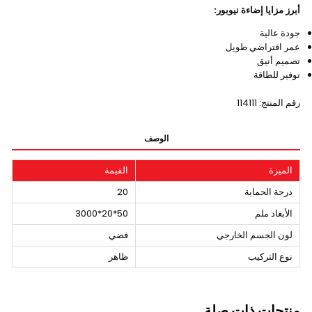
أبرز مزايا إضاءة نيوبور:
جودة عالية
عمر افتراضي طويل
تصميم أنيق
توفير للطاقة
رقم المنتج: 114111
الوصف
الميزة
القيمة
درجة الحماية
20
الأبعاد ملم
50*20*3000
لون الجسم الخارجي
فضي
نوع التركيب
ظاهر
منتجات ذات صلة