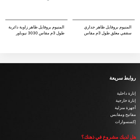
المنيوم بروفايل ظاهر جداري
المنيوم بروفايل ظاهر زاوية دائرية
سقفي معلق طول 3م مقاس
طول 3م مقاس 3030 نيوباور
8035 نيوباور
روابط سريعة
إنارة داخلية
إنارة خارجية
أجهزة منزلية
مفاتيح ومقابس
إكسسوارات
هل لديك مشروع في ذهنك؟