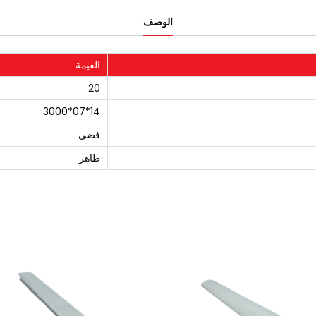
الوصف
القيمة
20
14*07*3000
فضي
ظاهر