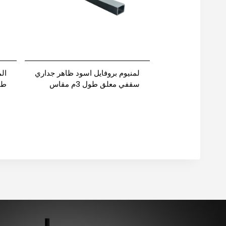
لمنيوم بروفايل اسود ظاهر جداري
ال
سقفي معلق طول 3م مقاس
طول 3م مق
1913 نيوباور