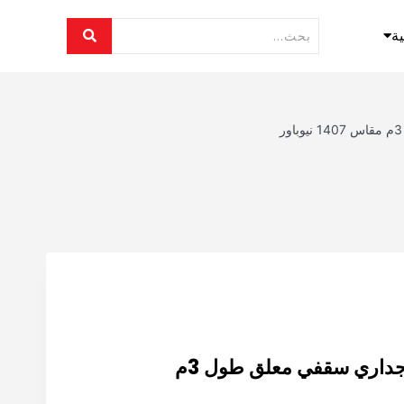
ية
المنيوم بروفايل ظاهر جداري سقفي معلق طول 3م