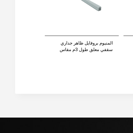
المنيوم بروفايل ظاهر جداري
سقفي معلق طول 3م مقاس
1010 نيوباور