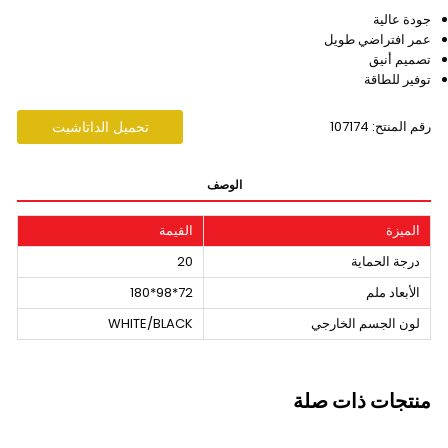
جودة عالية
عمر افتراضي طويل
تصميم أنيق
توفير للطاقة
رقم المنتح: 107174
تحميل الداتاشيت
الوصف
الميزة
القيمة
درجة الحماية
20
الأبعاد ملم
72*98*180
لون الجسم الخارجي
WHITE/BLACK
منتجات ذات صلة