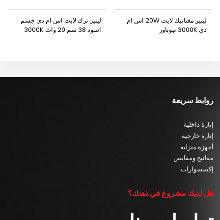
لينير مغناتيك لايت 20W اس ام
لينير ترك لايت اس ام دي جسم
دي 3000K نيوباور
اسود 38 سم 20 وات 3000K
نيوباور
روابط سريعة
إنارة داخلية
إنارة خارجية
أجهزة منزلية
مفاتيح ومقابس
إكسسوارات
هل لديك مشروع في ذهنك؟