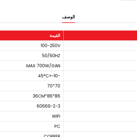
الوصف
القيمة
100-250V
50/60HZ
MAX 700W/GAN
-10~+45°C
70*70
86*86*36CM
60669-2-3
WIFI
PC
COPPER