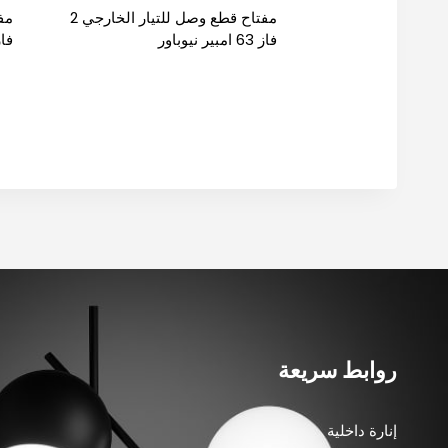
مفتاح قطع وصل للتيار الخارجي 2
فاز 63 امبير نيوباور
فاز 45 امبي
روابط سريعة
إنارة داخلية