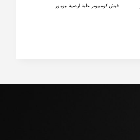
فيش كومبيوتر علبة ارضية نيوباور