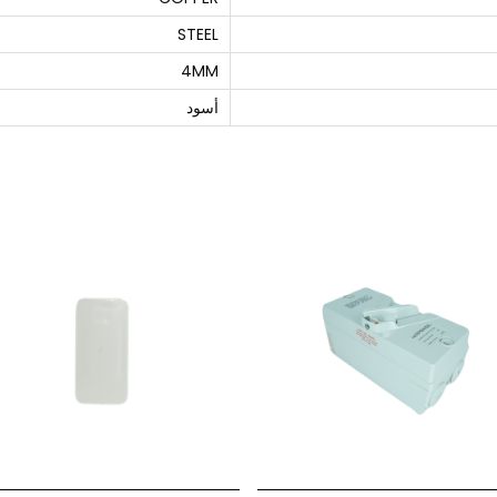
STEEL
4MM
أسود