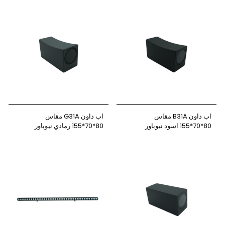
اب داون B31A مقاس
اب داون G31A مقاس
80*70*155 اسود نيوباور
80*70*155 رمادي نيوباور