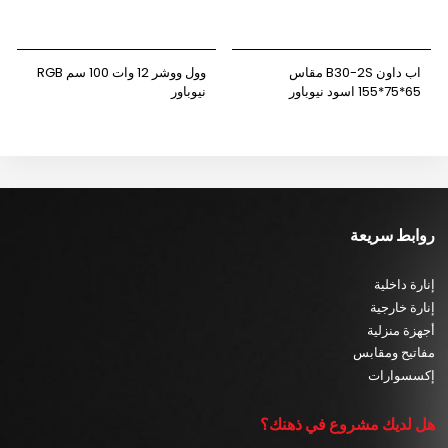
اب داون B30-2S مقاس
وول ووشر 12 وات 100 سم RGB
65*75*155 اسود نيوباور
نيوباور
روابط سريعة
إنارة داخلية
إنارة خارجية
أجهزة منزلية
مفاتيح ومقابس
إكسسوارات
هل لديك مشروع في ذهنك؟