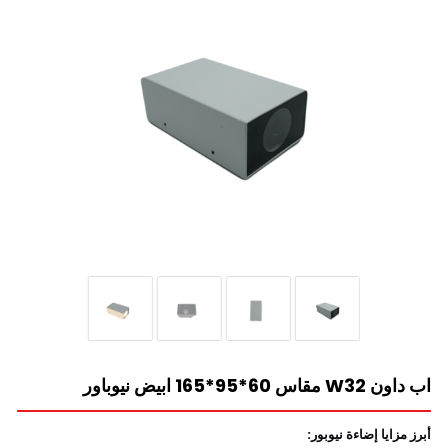
اب داون W32 مقاس 60*95*165 ابيض نيوباور
أبرز مزايا إضاءة نيوبور: