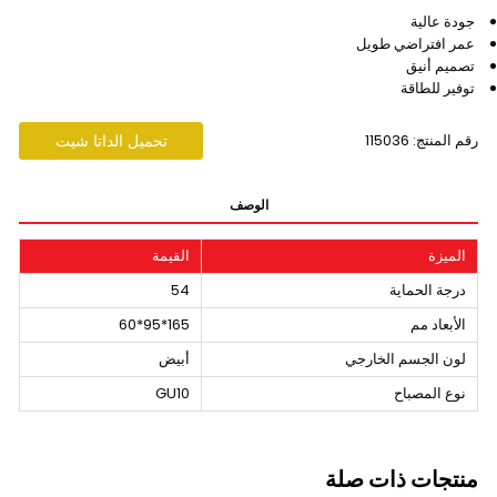
جودة عالية
عمر افتراضي طويل
تصميم أنيق
توفير للطاقة
رقم المنتج: 115036
تحميل الداتا شيت
الوصف
الميزة
القيمة
درجة الحماية
54
الأبعاد مم
165*95*60
لون الجسم الخارجي
أبيض
نوع المصباح
GU10
منتجات ذات صلة