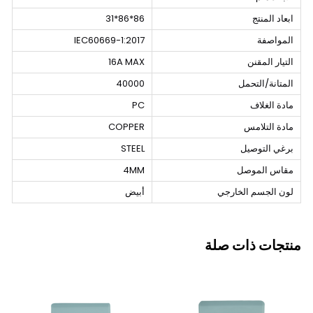
ابعاد المنتج
86*86*31
المواصفة
IEC60669-1:2017
التيار المقنن
16A MAX
المتانة/التحمل
40000
مادة الغلاف
PC
مادة التلامس
COPPER
برغي التوصيل
STEEL
مقاس الموصل
4MM
لون الجسم الخارجي
أبيض
منتجات ذات صلة