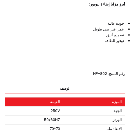
أبرز مزايا إضاءة نيوبور:
جودة عالية
عمر افتراضي طويل
تصميم أنيق
توفير للطاقة
رقم المنتج: NP-802
الوصف
الميزة
القيمة
الجهد
250V
الهرتز
50/60HZ
الابعاد ملم
70*70