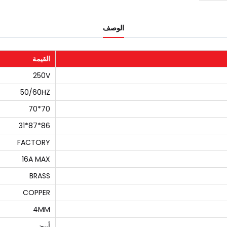
الوصف
القيمة
250V
50/60HZ
70*70
86*87*31
FACTORY
16A MAX
BRASS
COPPER
4MM
أبيض