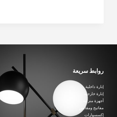
روابط سريعة
إنارة داخلية
إنارة خارجية
أجهزة منزلية
مفاتيح ومقابس
إكسسوارات