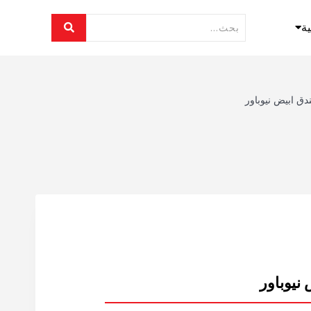
ية
دق ابيض نيوباور
نيوباور