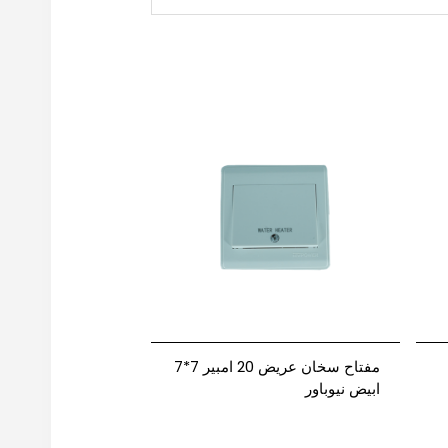
مفتاح سخان عريض 20 امبير 7*7
ابيض نيوباور