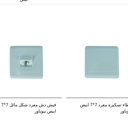
غطاء تسكيرة مفرد 7*7 ابيض
فيش دش مفرد شكل مائل 7*7
باور
ابيض نيوباور