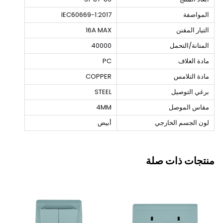
المواصفة
IEC60669-1:2017
التيار المقنن
16A MAX
المتانة/التحمل
40000
مادة الغلاف
PC
مادة التلامس
COPPER
برغي التوصيل
STEEL
مقاس الموصل
4MM
لون الجسم الخارجي
أبيض
منتجات ذات صلة