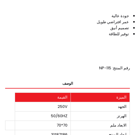
جودة عالية
عمر افتراضي طويل
تصميم أنيق
توفير للطاقة
رقم المنتج: NP-115
الوصف
الميزة
القيمة
الجهد
250V
الهرتز
50/60HZ
الابعاد ملم
70*70
ابعاد المنتج
86*87*31