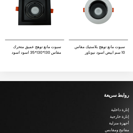
سبوت مانع توهج بلاستيك مقاس
سبوت مانع توهج عميق متحرك
10 سم ابيض اسود نيوباور
مقاس 130*130*35 اسود اسود
مفرد نيوباور
روابط سريعة
إنارة داخلية
إنارة خارجية
أجهزة منزلية
مفاتيح ومقابس