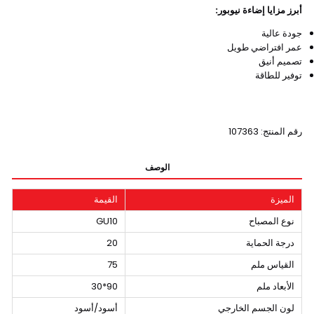
أبرز مزايا إضاءة نيوبور:
جودة عالية
عمر افتراضي طويل
تصميم أنيق
توفير للطاقة
رقم المنتج: 107363
الوصف
الميزة
القيمة
نوع المصباح
GU10
درجة الحماية
20
القياس ملم
75
الأبعاد ملم
90*30
لون الجسم الخارجي
أسود/أسود