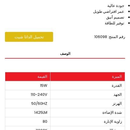
جودة عالية
عمر افتراضي طويل
تصميم أنيق
توفير للطاقة
رقم المنتج: 106098
تحميل الداتا شيت
الوصف
الميزة
القيمة
القدرة
15W
الجهد
110-240V
الهرتز
50/60HZ
شدة الإضاءة
1425LM
زاوية الإنارة
80