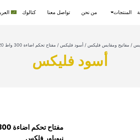
ة
المنتجات
من نحن
تواصل معنا
كتالوك
العرب
ابس
/
مفاتيح ومقابس فليكس
/
أسود فليكس
/
مفتاح تحكم اضاءة 300 واط 220 فولط 7*7 اسود نيوباور فلكس
أسود فليكس
نيوباور فلكس