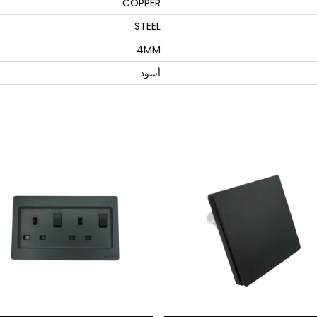
COPPER
STEEL
4MM
أسود