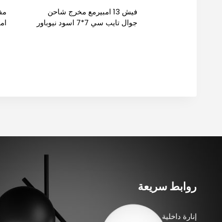
فيش 13 امبيرمع مخرج شاحن
جوال تايب سي 7*7 اسود نيوباور
امبير 7*7 
فلكس
روابط سريعة
إنارة داخلية