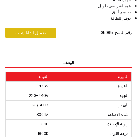
عمر افتراضي طويل
تصميم أنيق
توفير للطاقة
رقم المنتج: 105065
تحميل الداتا شيت
الوصف
الميزة
القيمة
القدرة
4.5W
الجهد
220-240V
الهرتز
50/60HZ
شدة الإضاءة
300LM
زاوية الإضاءة
330
درجة اللون
1800K