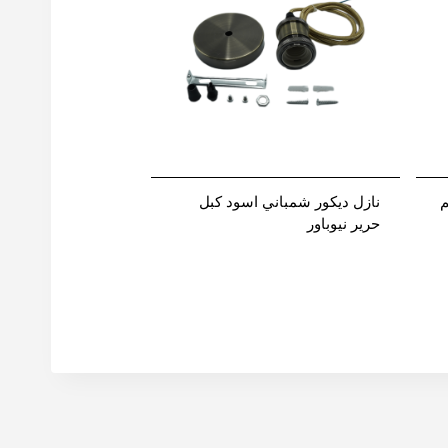
 40*6 سم
نازل ديكور شمباني اسود كبل
حرير نيوباور