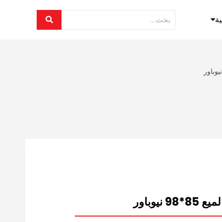
ية
نيوباور