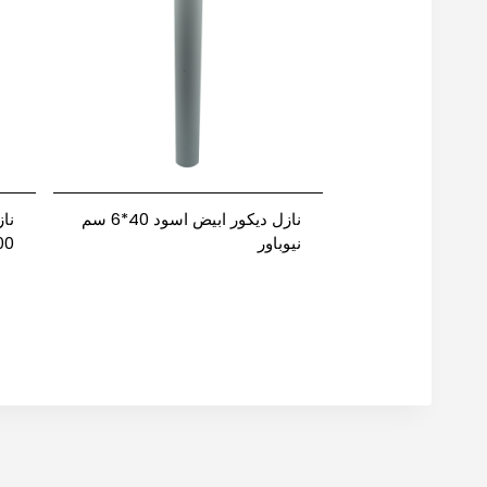
نازل ديكور ابيض اسود 40*6 سم
نيوباور
300*55 