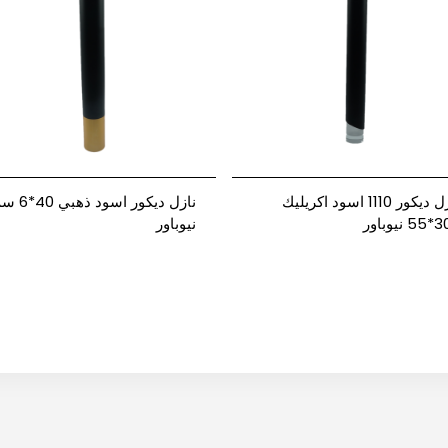
نازل ديكور 1110 اسود اكريليك
نازل ديكور اسود ذهبي
نيوباور
نيوباور