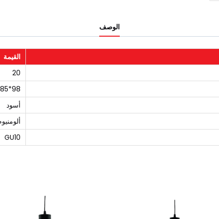
الوصف
القيمة
20
98*85
أسود
ألومنيوم
GU10