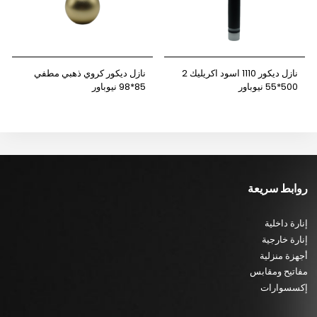
نازل ديكور 1110 اسود اكريليك 2
نازل ديكور كروي ذهبي مطفي
500*55 نيوباور
85*98 نيوباور
روابط سريعة
إنارة داخلية
إنارة خارجية
أجهزة منزلية
مفاتيح ومقابس
إكسسوارات