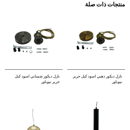
منتجات ذات صلة
نازل ديكور ذهبي اسود كبل حرير
نازل ديكور شمباني اسود كبل
نيوباور
حرير نيوباور