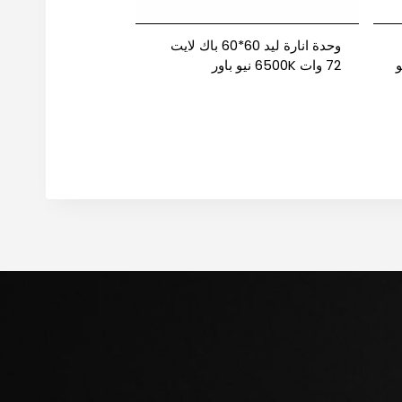
وحدة انارة ليد 60*60 باك لايت
و
72 وات 6500K نيو باور