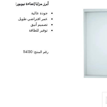
أبرز مزايا إضاءة نيوبور:
جودة عالية
عمر افتراضي طويل
تصميم أنيق
توفير للطاقة
رقم المنتج: 114130