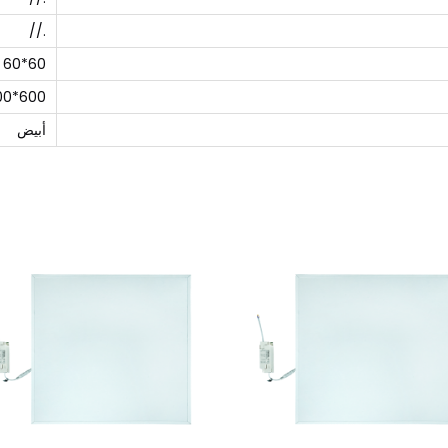
.//
60*60
600*600
أبيض