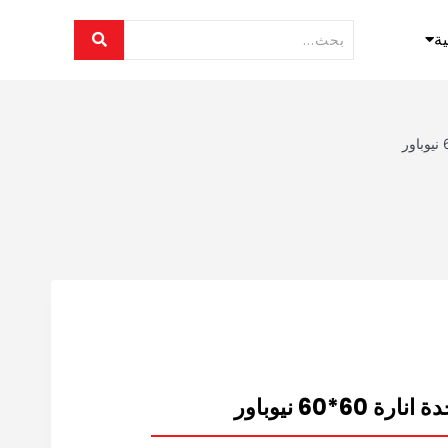
ية
*60 نيوباور