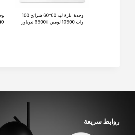
وحدة انارة ليد 60*60 شرائح 100
وات 10500 لومين 6500K نيوباور
نيو
روابط سريعة