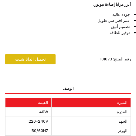
أبرز مزايا إضاءة نيوبور:
جودة عالية
عمر افتراضي طويل
تصميم أنيق
توفير للطاقة
رقم المنتج: 101073
تحميل الداتا شيت
الوصف
الميزة
القيمة
القدرة
40W
الجهد
220-240V
الهرتز
50/60HZ