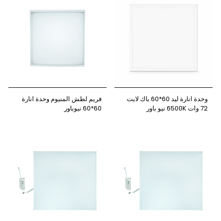
وحدة انارة ليد 60*60 باك لايت
فريم لطش المنيوم وحدة انارة
72 وات 6500K نيو باور
60*60 نيوباور