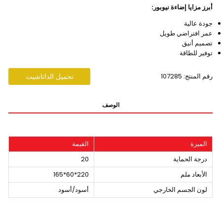
أبرز مزايا إضاءة نيوبور:
جودة عالية
عمر افتراضي طويل
تصميم أنيق
توفير للطاقة
رقم المنتج: 107285
تحميل الداتاشيت
الوصف
الميزة
القيمة
درجة الحماية
20
الأبعاد ملم
220*60*165
لون الجسم الخارجي
أسود/أسود