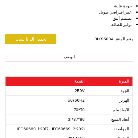
جودة عالية
عمر افتراضي طويل
تصميم أنيق
توفير للطاقة
رقم المنتج: BLKS5004
تحميل الداتا شيت
الوصف
الميزة
القيمة
الجهد
250V
الهرتز
50/60HZ
الابعاد ملم
70*70
أبعاد المنتج
86*87*31
المواصفة
IEC60669-1:2017—IEC60669-2:2021