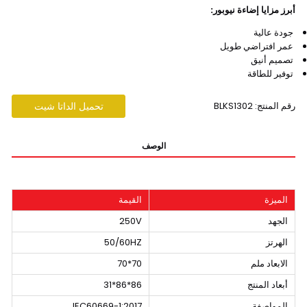
أبرز مزايا إضاءة نيوبور:
جودة عالية
عمر افتراضي طويل
تصميم أنيق
توفير للطاقة
رقم المنتج: BLKS1302
تحميل الداتا شيت
الوصف
الميزة
القيمة
الجهد
250V
الهرتز
50/60HZ
الابعاد ملم
70*70
أبعاد المنتج
86*86*31
المواصفة
IEC60669-1:2017