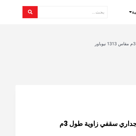
ية
المنيوم بروفايل ظاهر جداري سقفي زاوية طول 3م