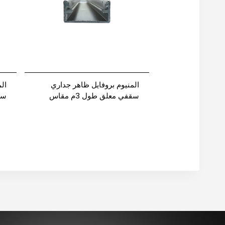
المنيوم بروفايل ظاهر جداري
ال
سقفي معلق طول 3م مقاس
1407 نيوباور
نيو