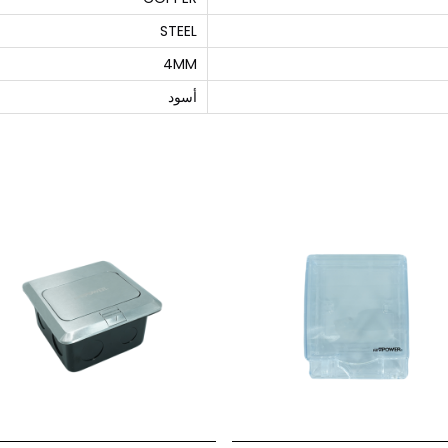
STEEL
4MM
أسود