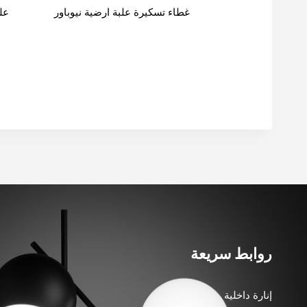
غطاء تسكيرة علبة ارضية نيوباور
عل
روابط سريعة
إنارة داخلية