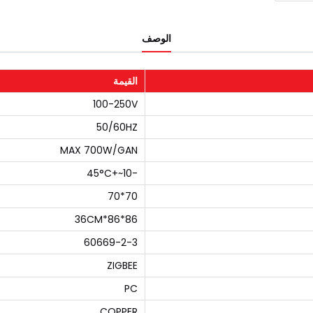
الوصف
القيمة
100-250V
50/60HZ
MAX 700W/GAN
-10~+45°C
70*70
86*86*36CM
60669-2-3
ZIGBEE
PC
COPPER