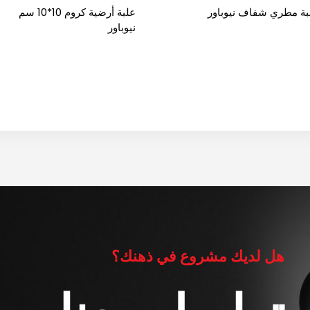
بة مطري شفاف نيوباور
علبة أرضية كروم 10*10 سم
نيوباور
هل لديك مشروع في ذهنك؟